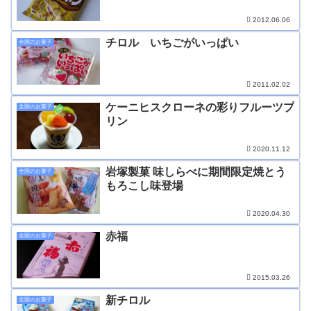
2012.06.06
チロル いちごがいっぱい
全国のお菓子
2011.02.02
ケーニヒスクローネの彩りフルーツプ
全国のお菓子
リン
2020.11.12
岩塚製菓 味しらべに期間限定焼とう
全国のお菓子
もろこし味登場
2020.04.30
赤福
全国のお菓子
2015.03.26
新チロル
全国のお菓子