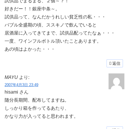
試供品でまるまる、２個～？！
好きだー！！銀座中条～。
試供品って、なんだかうれしい貧乏性の私・・・
バブル全盛期の頃、ススキノで飲んでいると
居酒屋に入ってきてまで、試供品配ってたなぁ・・・
一度、ワインフルボトル頂いたことあります。
あの頃はよかった・・・
返信
MAYU
より:
2007年4月3日 23:49
hisami さん
随分長期間、配布してますね。
しっかり箱を作ってるあたり、
かなり力が入ってると思われます。