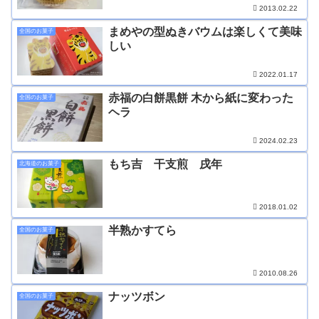
2013.02.22
まめやの型ぬきバウムは楽しくて美味
全国のお菓子
しい
2022.01.17
赤福の白餅黒餅 木から紙に変わった
全国のお菓子
ヘラ
2024.02.23
もち吉 干支煎 戌年
北海道のお菓子
2018.01.02
半熟かすてら
全国のお菓子
2010.08.26
ナッツボン
全国のお菓子