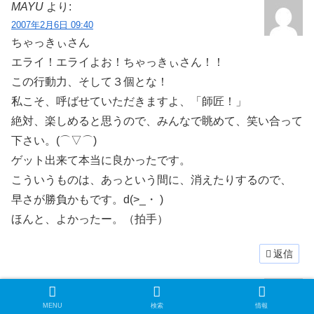
MAYU
より:
2007年2月6日 09:40
ちゃっきぃさん
エライ！エライよお！ちゃっきぃさん！！
この行動力、そして３個とな！
私こそ、呼ばせていただきますよ、「師匠！」
絶対、楽しめると思うので、みんなで眺めて、笑い合って
下さい。(⌒▽⌒)
ゲット出来て本当に良かったです。
こういうものは、あっという間に、消えたりするので、
早さが勝負かもです。d(>_・ )
ほんと、よかったー。（拍手）
返信
ちゃっきぃ
より:
2007年2月6日 09:59
MENU
検索
情報