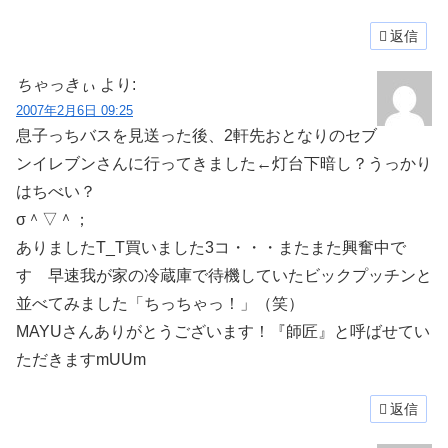
返信
ちゃっきぃ
より:
2007年2月6日 09:25
息子っちバスを見送った後、2軒先おとなりのセブ
ンイレブンさんに行ってきました←灯台下暗し？うっかり
はちべい？
σ＾▽＾；
ありましたT_T買いました3コ・・・またまた興奮中で
す 早速我が家の冷蔵庫で待機していたビックプッチンと
並べてみました「ちっちゃっ！」（笑）
MAYUさんありがとうございます！『師匠』と呼ばせてい
ただきますmUUm
返信