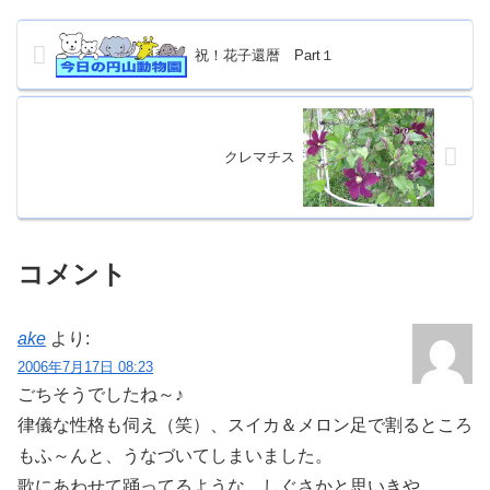
祝！花子還暦 Part１
クレマチス
コメント
ake
より:
2006年7月17日 08:23
ごちそうでしたね～♪
律儀な性格も伺え（笑）、スイカ＆メロン足で割るところ
もふ～んと、うなづいてしまいました。
歌にあわせて踊ってるような、しぐさかと思いきや…