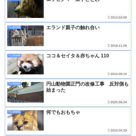
2012.03.09
エランド親子の触れ合い
円山動物園
2019.11.06
ココ＆セイタ＆赤ちゃん 110
円山動物園
2010.09.10
円山動物園正門の改修工事 反対側も
円山動物園
始まった
2025.09.24
何でもおもちゃ
円山動物園
2010.04.20