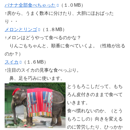
バナナ全部食べちゃった
（１.０MB）
↑房から、うまく数本に分けたり、大胆にほおばった
り・・
メロンとリンゴ
（１.８MB）
↑メロンはどうやって食べるのかな？
りんごもちゃんと、順番に食べていくよ。（性格が出る
のか？）
スイカ
（１.６MB）
↑注目のスイカの見事な食べっぷり。
鼻、足を巧みに使います。
とうもろこしだって、もち
ろん皮付きのままで食べて
いきます。
食べ慣れないのか、（とう
もろこしの）向きを変える
のに苦労したり、ひっかか