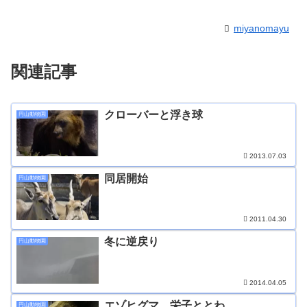
miyanomayu
関連記事
クローバーと浮き球
円山動物園
2013.07.03
同居開始
円山動物園
2011.04.30
冬に逆戻り
円山動物園
2014.04.05
エゾヒグマ 栄子ととわ
円山動物園