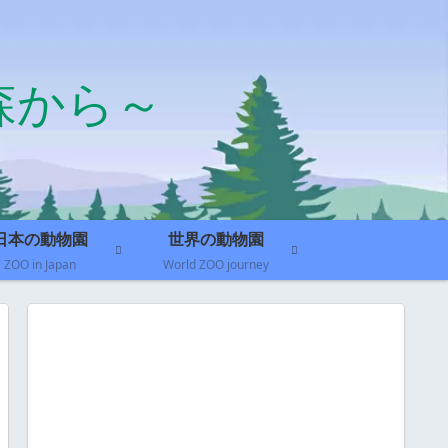
森から～
日本の動物園
世界の動物園
ZOO in Japan
World ZOO journey