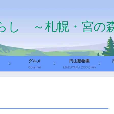
らし ～札幌・宮の
グルメ
円山動物園
Gourmet
MARUYAMA ZOO Diary