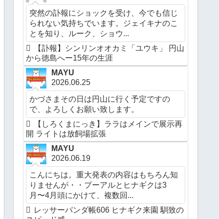
突然の訃報にショックを受け、今でも信じ
られない気持ちでいます。ジェイキナのこ
とを知り、ルーク、ショウ...
【訃報】シンリンオオカミ「ユウキ」 円山
から徳島へー15年の生涯
MAYU
2026.06.25
かづさまその日は円山に行く予定ですの
で、よろしくお願い致します。
【しろくまにっき】ララはメインで展示再
開 ライトは放飼場拡張
MAYU
2026.06.19
こんにちは。重大発表の内容はもちろん知
りませんが・・プーアルとヒナギクは3
月〜4月頭にかけて、複数回...
レッサーパンダ帳606 ヒナギク来園 馴致の