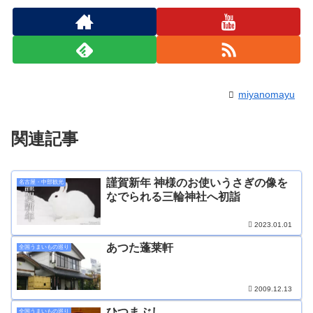
miyanomayu
関連記事
謹賀新年 神様のお使いうさぎの像を
名古屋・中部観光
なでられる三輪神社へ初詣
2023.01.01
あつた蓬莱軒
全国うまいもの巡り
2009.12.13
ひつまぶし
全国うまいもの巡り