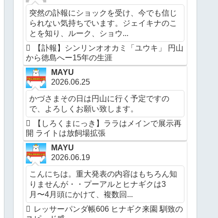
突然の訃報にショックを受け、今でも信じ
られない気持ちでいます。ジェイキナのこ
とを知り、ルーク、ショウ...
【訃報】シンリンオオカミ「ユウキ」 円山
から徳島へー15年の生涯
MAYU
2026.06.25
かづさまその日は円山に行く予定ですの
で、よろしくお願い致します。
【しろくまにっき】ララはメインで展示再
開 ライトは放飼場拡張
MAYU
2026.06.19
こんにちは。重大発表の内容はもちろん知
りませんが・・プーアルとヒナギクは3
月〜4月頭にかけて、複数回...
レッサーパンダ帳606 ヒナギク来園 馴致の