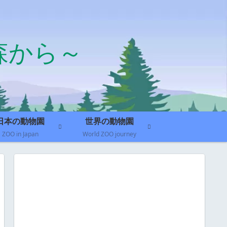
森から～
日本の動物園
世界の動物園
ZOO in Japan
World ZOO journey