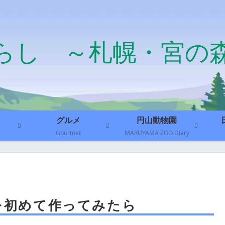
らし ～札幌・宮の
グルメ
円山動物園
Gourmet
MARUYAMA ZOO Diary
を初めて作ってみたら