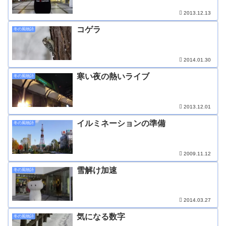
2013.12.13
コゲラ
冬の風物詩
2014.01.30
寒い夜の熱いライブ
冬の風物詩
2013.12.01
イルミネーションの準備
冬の風物詩
2009.11.12
雪解け加速
冬の風物詩
2014.03.27
気になる数字
冬の風物詩