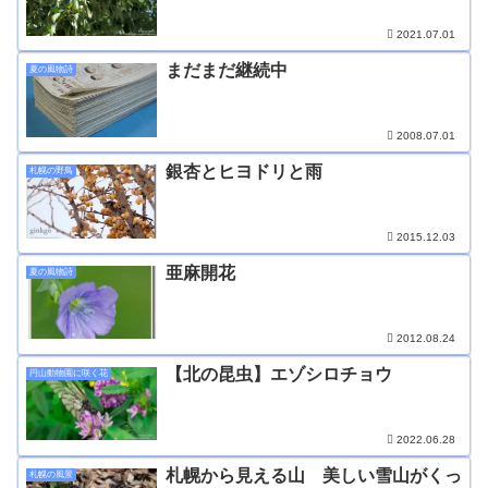
2021.07.01
まだまだ継続中
夏の風物詩
2008.07.01
銀杏とヒヨドリと雨
札幌の野鳥
2015.12.03
亜麻開花
夏の風物詩
2012.08.24
【北の昆虫】エゾシロチョウ
円山動物園に咲く花
2022.06.28
札幌から見える山 美しい雪山がくっ
札幌の風景