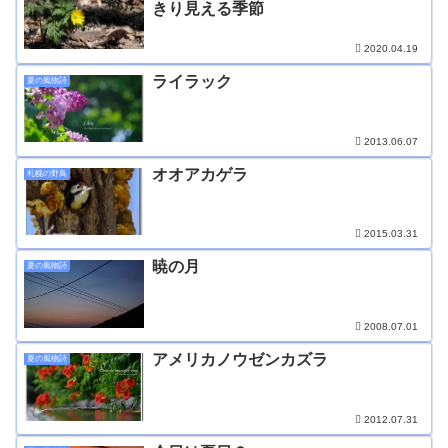
きり見える季節
2020.04.19
ライラック
夏の風物詩
2013.06.07
オオアカゲラ
札幌の野鳥
2015.03.31
暁の月
夏の風物詩
2008.07.01
アメリカノウゼンカズラ
夏の風物詩
2012.07.31