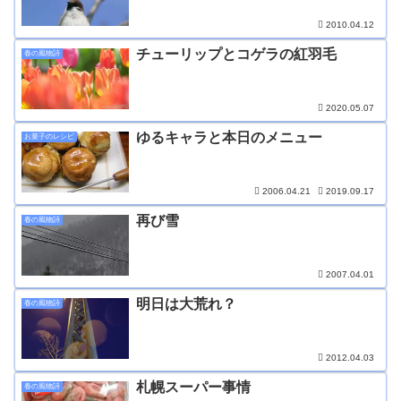
2010.04.12
チューリップとコゲラの紅羽毛
春の風物詩
2020.05.07
ゆるキャラと本日のメニュー
お菓子のレシピ
2006.04.21
2019.09.17
再び雪
春の風物詩
2007.04.01
明日は大荒れ？
春の風物詩
2012.04.03
札幌スーパー事情
春の風物詩