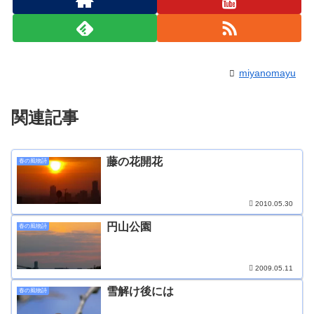
miyanomayu
関連記事
藤の花開花
春の風物詩
2010.05.30
円山公園
春の風物詩
2009.05.11
雪解け後には
春の風物詩