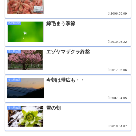
2006.05.09
綿毛まう季節
春の風物詩
2019.05.22
エゾヤマザクラ終盤
春の風物詩
2017.05.06
今朝は帯広も・・
春の風物詩
2007.04.05
雪の朝
春の風物詩
2018.04.07