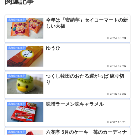
関連記事
今年は「安納芋」セイコーマートの新
北海道のお菓子
しい大福
2024.03.29
ゆうひ
北海道のお菓子
2014.02.26
つくし牧田のおたる運がっぱ 練り切
北海道のお菓子
り
2016.07.06
味噌ラーメン味キャラメル
北海道のお菓子
2007.10.21
六花亭 5月のケーキ 苺のカーディナ
北海道のお菓子