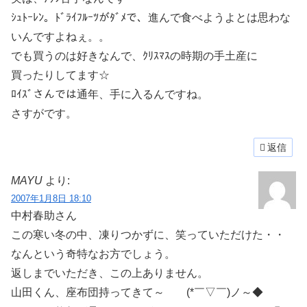
ｼｭﾄｰﾚﾝ。ﾄﾞﾗｲﾌﾙｰﾂがﾀﾞﾒで、進んで食べようよとは思わな
いんですよねぇ。。
でも買うのは好きなんで、ｸﾘｽﾏｽの時期の手土産に
買ったりしてます☆
ﾛｲｽﾞさんでは通年、手に入るんですね。
さすがです。
返信
MAYU
より:
2007年1月8日 18:10
中村春助さん
この寒い冬の中、凍りつかずに、笑っていただけた・・
なんという奇特なお方でしょう。
返しまでいただき、この上ありません。
山田くん、座布団持ってきて～ (*￣▽￣)ノ～◆