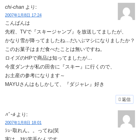
chi-chan
より:
2007年1月8日 17:24
こんばんは
先程、TVで『スキージャンプ』を放送してましたが、
かなり雪が降ってましたね…だいぶマシになりましたか？
このお菓子はまだ食べたことは無いですね。
ロイズのHPで商品は知ってましたが…
今度ダンナが私の田舎に『スキー』に行くので、
お土産の参考になります～
MAYUさんはもしかして、『ダジャレ』好き
返信
ﾊﾟｰﾙ
より:
2007年1月8日 18:01
ｼｭｰ取れん。。ってね(笑
実は、ｱﾀｼ苦手なんです