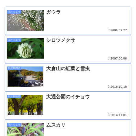
ガウラ
花＊もよう
2006.09.27
シロツメクサ
花＊もよう
2007.06.08
大倉山の紅葉と雪虫
秋の風物詩
2016.10.18
大通公園のイチョウ
秋の風物詩
2014.11.01
ムスカリ
花＊もよう