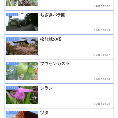
2006.05.12
ちざきバラ園
花＊もよう
2006.07.12
松前城の桜
花＊もよう
2008.05.07
フウセンカズラ
花＊もよう
2006.09.28
シラン
花＊もよう
2006.06.30
ツタ
花＊もよう