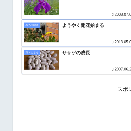
2008.07.
ようやく開花始まる
春の風物詩
2013.05.
ササゲの成長
花＊もよう
2007.06.
スポ