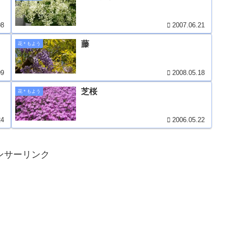
08
2007.06.21
藤
花＊もよう
09
2008.05.18
芝桜
花＊もよう
24
2006.05.22
ンサーリンク