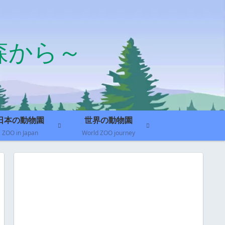
森から～
日本の動物園
世界の動物園
ZOO in Japan
World ZOO journey