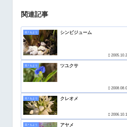
関連記事
シンビジューム
花＊もよう
2005.10.
ツユクサ
花＊もよう
2008.08.
クレオメ
花＊もよう
2006.10.
アヤメ
花＊もよう