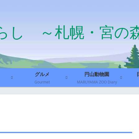
らし ～札幌・宮の
グルメ
円山動物園
Gourmet
MARUYAMA ZOO Diary