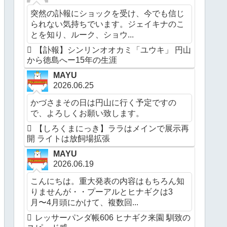
突然の訃報にショックを受け、今でも信じ
られない気持ちでいます。ジェイキナのこ
とを知り、ルーク、ショウ...
【訃報】シンリンオオカミ「ユウキ」 円山
から徳島へー15年の生涯
MAYU
2026.06.25
かづさまその日は円山に行く予定ですの
で、よろしくお願い致します。
【しろくまにっき】ララはメインで展示再
開 ライトは放飼場拡張
MAYU
2026.06.19
こんにちは。重大発表の内容はもちろん知
りませんが・・プーアルとヒナギクは3
月〜4月頭にかけて、複数回...
レッサーパンダ帳606 ヒナギク来園 馴致の