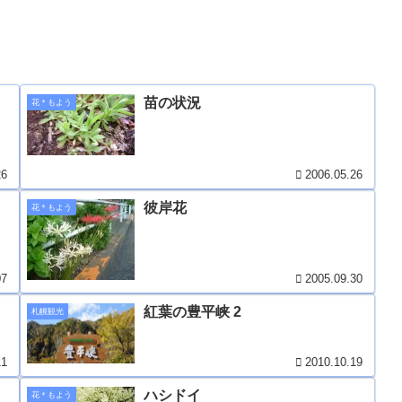
苗の状況
花＊もよう
26
2006.05.26
彼岸花
花＊もよう
07
2005.09.30
紅葉の豊平峡 2
札幌観光
11
2010.10.19
ハシドイ
花＊もよう