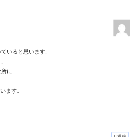
いていると思います。
よ。
な所に
ています。
返信