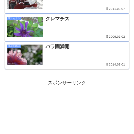
2011.03.07
クレマチス
花＊もよう
2006.07.02
バラ園満開
夏の風物詩
2014.07.01
スポンサーリンク