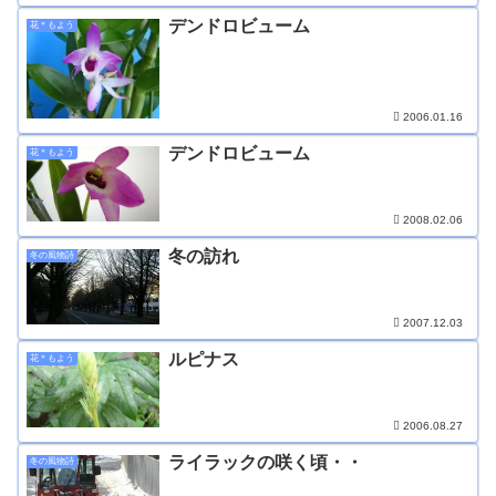
デンドロビューム
花＊もよう
2006.01.16
デンドロビューム
花＊もよう
2008.02.06
冬の訪れ
冬の風物詩
2007.12.03
ルピナス
花＊もよう
2006.08.27
ライラックの咲く頃・・
冬の風物詩