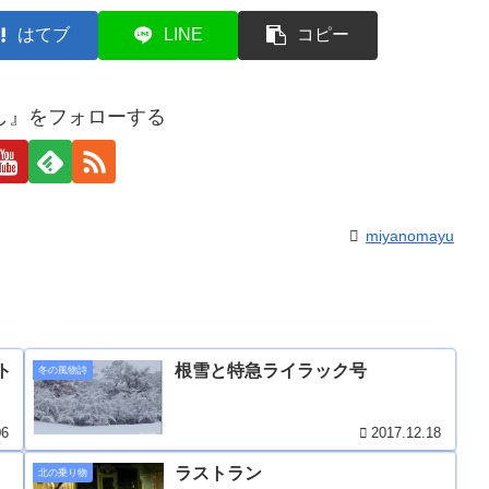
はてブ
LINE
コピー
し』をフォローする
miyanomayu
ト
根雪と特急ライラック号
冬の風物詩
06
2017.12.18
ラストラン
北の乗り物