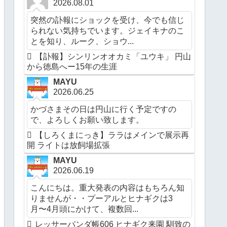
2026.08.01
突然の訃報にショックを受け、今でも信じ
られない気持ちでいます。ジェイキナのこ
とを知り、ルーク、ショウ...
【訃報】シンリンオオカミ「ユウキ」 円山
から徳島へー15年の生涯
MAYU
2026.06.25
かづさまその日は円山に行く予定ですの
で、よろしくお願い致します。
【しろくまにっき】ララはメインで展示再
開 ライトは放飼場拡張
MAYU
2026.06.19
こんにちは。重大発表の内容はもちろん知
りませんが・・プーアルとヒナギクは3
月〜4月頭にかけて、複数回...
レッサーパンダ帳606 ヒナギク来園 馴致の