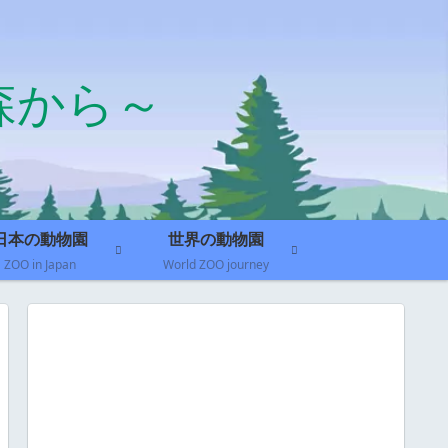
森から～
日本の動物園
世界の動物園
ZOO in Japan
World ZOO journey