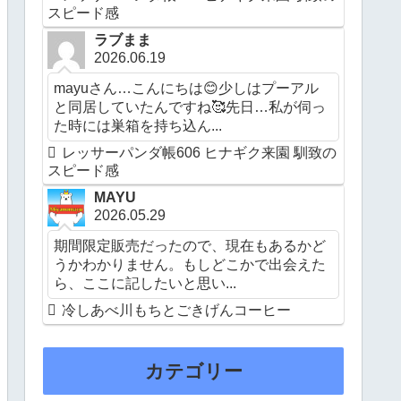
スピード感
ラブまま
2026.06.19
mayuさん…こんにちは😊少しはプーアル
と同居していたんですね🥰先日…私が伺っ
た時には巣箱を持ち込ん...
レッサーパンダ帳606 ヒナギク来園 馴致の
スピード感
MAYU
2026.05.29
期間限定販売だったので、現在もあるかど
うかわかりません。もしどこかで出会えた
ら、ここに記したいと思い...
冷しあべ川もちとごきげんコーヒー
カテゴリー