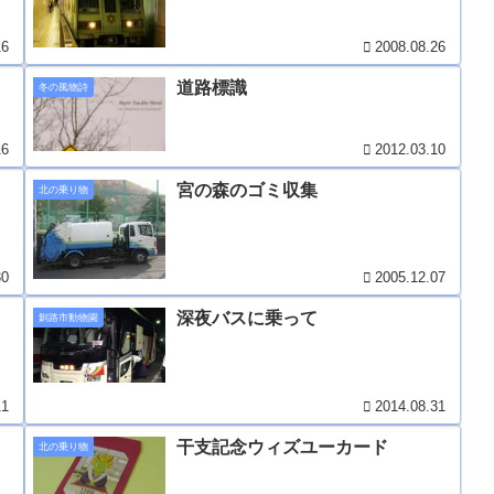
16
2008.08.26
道路標識
冬の風物詩
16
2012.03.10
宮の森のゴミ収集
北の乗り物
30
2005.12.07
深夜バスに乗って
釧路市動物園
11
2014.08.31
干支記念ウィズユーカード
北の乗り物