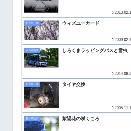
2013.02.
ウィズユーカード
北の乗り物
2009.02.
しろくまラッピングバスと雪虫
秋の風物詩
2014.09.
タイヤ交換
北の乗り物
2005.11.
紫陽花の咲くころ
夏の風物詩