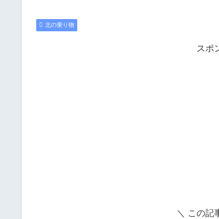
北の乗り物
スポ
＼ この記