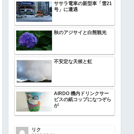
ササラ電車の新型車「雪21
号」に遭遇
秋のアジサイと白熊観光
不安定な天候と虹
AIRDO 機内ドリンクサー
ビスの紙コップになつぞら
が
リク