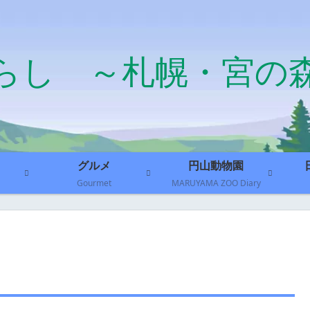
らし ～札幌・宮の
グルメ
円山動物園
Gourmet
MARUYAMA ZOO Diary