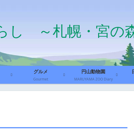
らし ～札幌・宮の
グルメ
円山動物園
Gourmet
MARUYAMA ZOO Diary