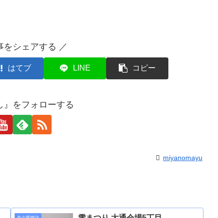
事をシェアする ／
はてブ
LINE
コピー
し』をフォローする
miyanomayu
雪まつり 大通会場5丁目
冬の風物詩