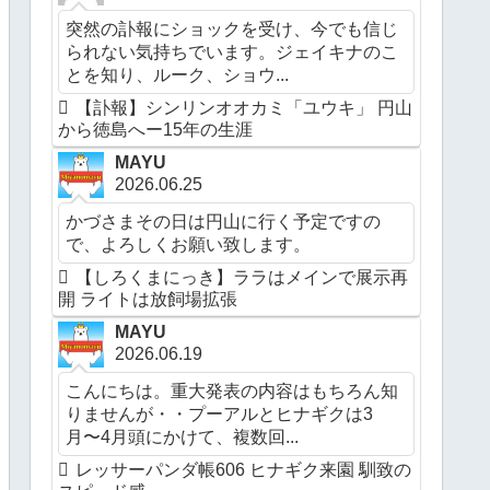
突然の訃報にショックを受け、今でも信じ
られない気持ちでいます。ジェイキナのこ
とを知り、ルーク、ショウ...
【訃報】シンリンオオカミ「ユウキ」 円山
から徳島へー15年の生涯
MAYU
2026.06.25
かづさまその日は円山に行く予定ですの
で、よろしくお願い致します。
【しろくまにっき】ララはメインで展示再
開 ライトは放飼場拡張
MAYU
2026.06.19
こんにちは。重大発表の内容はもちろん知
りませんが・・プーアルとヒナギクは3
月〜4月頭にかけて、複数回...
レッサーパンダ帳606 ヒナギク来園 馴致の