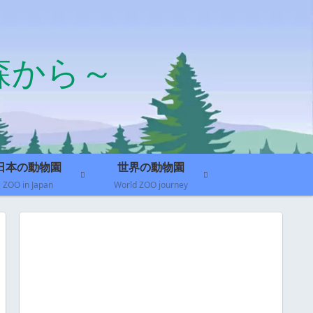
森から～
日本の動物園
世界の動物園
ZOO in Japan
World ZOO journey