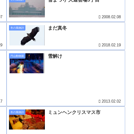
07
2008.02.08
まだ真冬
冬の風物詩
29
2018.02.19
雪解け
円山動物園
17
2013.02.02
ミュンヘンクリスマス市
冬の風物詩