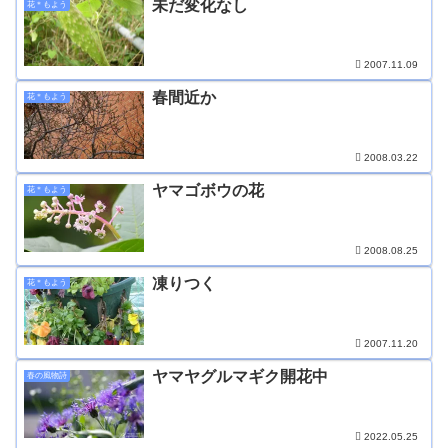
未だ変化なし
花＊もよう
2007.11.09
春間近か
花＊もよう
2008.03.22
ヤマゴボウの花
花＊もよう
2008.08.25
凍りつく
花＊もよう
2007.11.20
ヤマヤグルマギク開花中
春の風物詩
2022.05.25