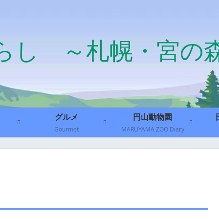
らし ～札幌・宮の
グルメ
円山動物園
Gourmet
MARUYAMA ZOO Diary