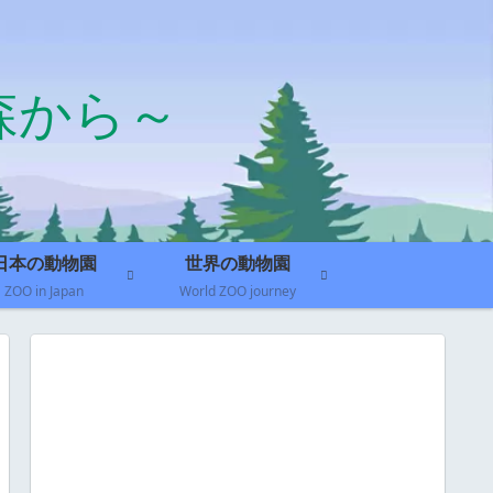
森から～
日本の動物園
世界の動物園
ZOO in Japan
World ZOO journey