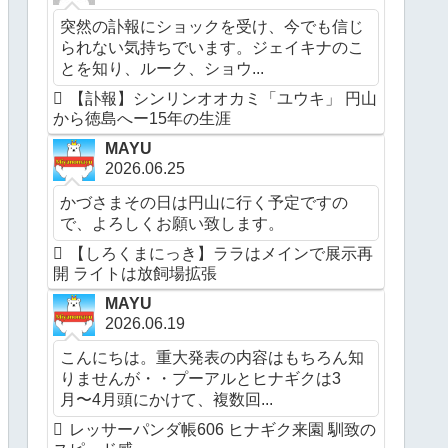
突然の訃報にショックを受け、今でも信じ
られない気持ちでいます。ジェイキナのこ
とを知り、ルーク、ショウ...
【訃報】シンリンオオカミ「ユウキ」 円山
から徳島へー15年の生涯
MAYU
2026.06.25
かづさまその日は円山に行く予定ですの
で、よろしくお願い致します。
【しろくまにっき】ララはメインで展示再
開 ライトは放飼場拡張
MAYU
2026.06.19
こんにちは。重大発表の内容はもちろん知
りませんが・・プーアルとヒナギクは3
月〜4月頭にかけて、複数回...
レッサーパンダ帳606 ヒナギク来園 馴致の