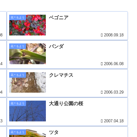
ベゴニア
花＊もよう
08
2008.09.18
バンダ
花＊もよう
14
2006.06.08
クレマチス
花＊もよう
04
2006.03.29
大通り公園の桜
花＊もよう
13
2007.04.18
ツタ
花＊もよう