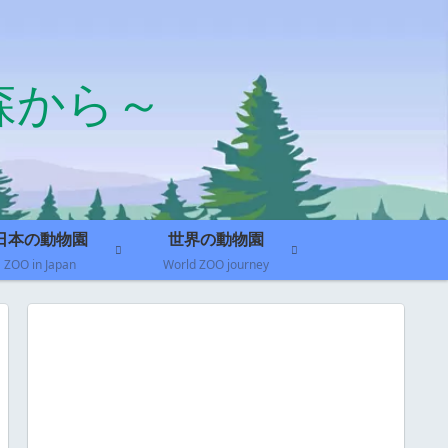
森から～
日本の動物園
世界の動物園
ZOO in Japan
World ZOO journey