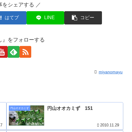
事をシェアする ／
はてブ
LINE
コピー
し』をフォローする
miyanomayu
円山オオカミず 151
円山オオカミず
17
2010.11.29