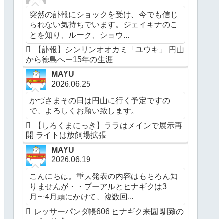
突然の訃報にショックを受け、今でも信じ
られない気持ちでいます。ジェイキナのこ
とを知り、ルーク、ショウ...
【訃報】シンリンオオカミ「ユウキ」 円山
から徳島へー15年の生涯
MAYU
2026.06.25
かづさまその日は円山に行く予定ですの
で、よろしくお願い致します。
【しろくまにっき】ララはメインで展示再
開 ライトは放飼場拡張
MAYU
2026.06.19
こんにちは。重大発表の内容はもちろん知
りませんが・・プーアルとヒナギクは3
月〜4月頭にかけて、複数回...
レッサーパンダ帳606 ヒナギク来園 馴致の