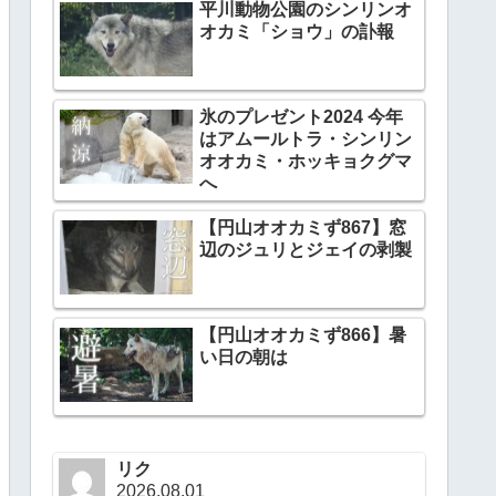
平川動物公園のシンリンオ
オカミ「ショウ」の訃報
氷のプレゼント2024 今年
はアムールトラ・シンリン
オオカミ・ホッキョクグマ
へ
【円山オオカミず867】窓
辺のジュリとジェイの剥製
【円山オオカミず866】暑
い日の朝は
リク
2026.08.01