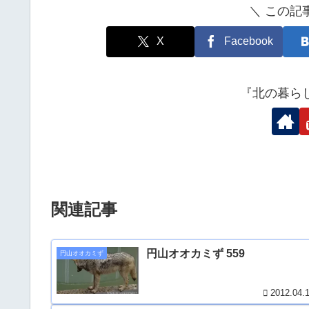
＼ この記
X
Facebook
『北の暮ら
関連記事
円山オオカミず 559
円山オオカミず
2012.04.