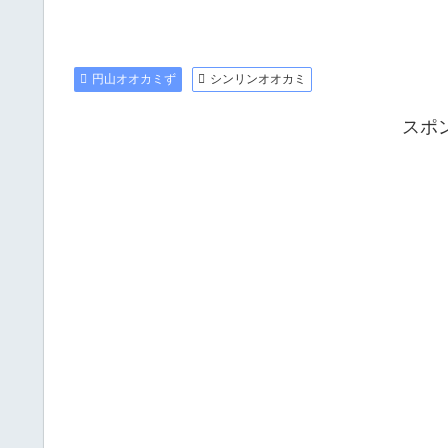
円山オオカミず
シンリンオオカミ
スポ