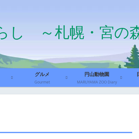
らし ～札幌・宮の
グルメ
円山動物園
Gourmet
MARUYAMA ZOO Diary