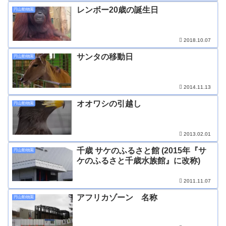
レンボー20歳の誕生日
円山動物園
2018.10.07
サンタの移動日
円山動物園
2014.11.13
オオワシの引越し
円山動物園
2013.02.01
千歳 サケのふるさと館 (2015年『サ
円山動物園
ケのふるさと千歳水族館』に改称)
2011.11.07
アフリカゾーン 名称
円山動物園