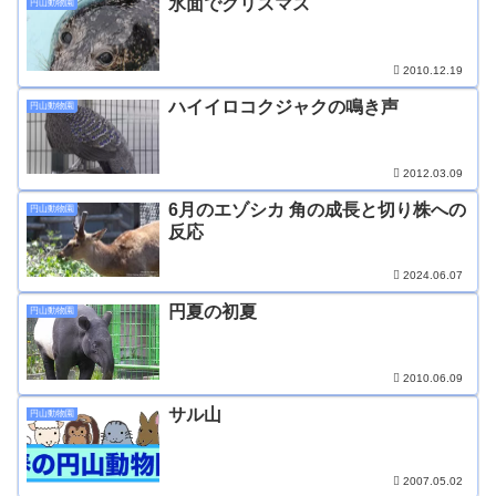
氷面でクリスマス
円山動物園
2010.12.19
ハイイロコクジャクの鳴き声
円山動物園
2012.03.09
6月のエゾシカ 角の成長と切り株への
円山動物園
反応
2024.06.07
円夏の初夏
円山動物園
2010.06.09
サル山
円山動物園
2007.05.02