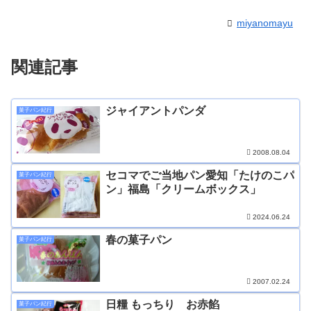
miyanomayu
関連記事
ジャイアントパンダ
菓子パン紀行
2008.08.04
セコマでご当地パン愛知「たけのこパ
菓子パン紀行
ン」福島「クリームボックス」
2024.06.24
春の菓子パン
菓子パン紀行
2007.02.24
日糧 もっちり お赤餡
菓子パン紀行