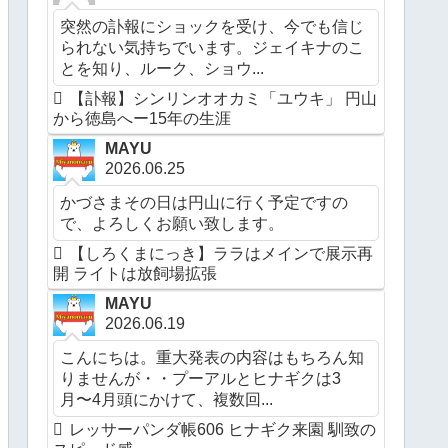
突然の訃報にショックを受け、今でも信じ
られない気持ちでいます。ジェイキナのこ
とを知り、ルーク、ショウ...
【訃報】シンリンオオカミ「ユウキ」 円山
から徳島へー15年の生涯
MAYU
2026.06.25
かづさまその日は円山に行く予定ですの
で、よろしくお願い致します。
【しろくまにっき】ララはメインで展示再
開 ライトは放飼場拡張
MAYU
2026.06.19
こんにちは。重大発表の内容はもちろん知
りませんが・・プーアルとヒナギクは3
月〜4月頭にかけて、複数回...
レッサーパンダ帳606 ヒナギク来園 馴致の