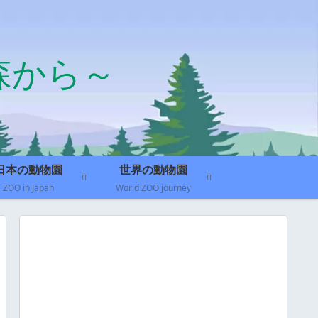
森から～
日本の動物園
世界の動物園
ZOO in Japan
World ZOO journey