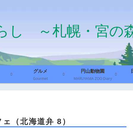
らし ～札幌・宮の
グルメ
円山動物園
Gourmet
MARUYAMA ZOO Diary
ェ（北海道弁 8）