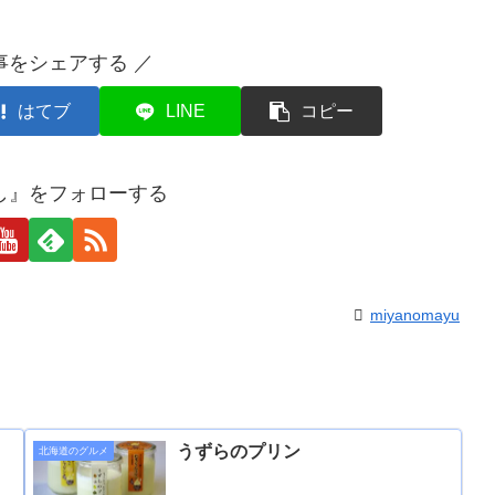
事をシェアする ／
はてブ
LINE
コピー
し』をフォローする
miyanomayu
うずらのプリン
北海道のグルメ