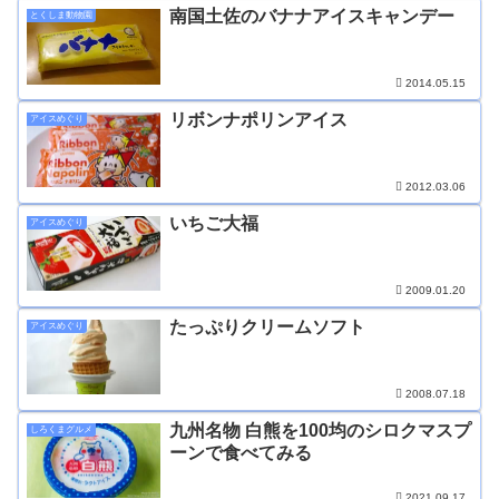
南国土佐のバナナアイスキャンデー
とくしま動物園
2014.05.15
リボンナポリンアイス
アイスめぐり
2012.03.06
いちご大福
アイスめぐり
2009.01.20
たっぷりクリームソフト
アイスめぐり
2008.07.18
九州名物 白熊を100均のシロクマスプ
しろくまグルメ
ーンで食べてみる
2021.09.17