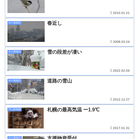
2010.01.21
春近し
冬の風物詩
2008.03.24
雪の段差が凄い
冬の風物詩
2022.02.04
道路の雪山
冬の風物詩
2012.12.27
札幌の最高気温 ー1.9℃
円山動物園
2017.01.31
支援物資受付
冬の風物詩