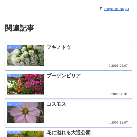
miyanomayu
関連記事
フキノトウ
花＊もよう
2008.04.07
ブーゲンビリア
花＊もよう
2008.08.31
コスモス
花＊もよう
2006.11.07
花に溢れる大通公園
夏の風物詩