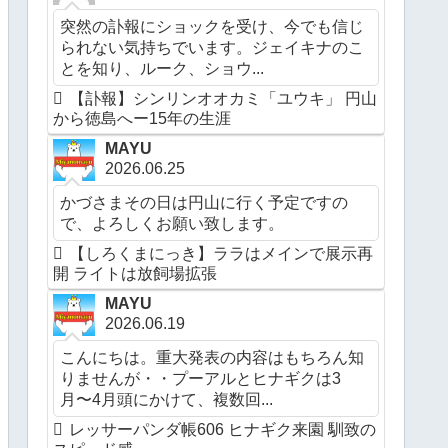
突然の訃報にショックを受け、今でも信じ
られない気持ちでいます。ジェイキナのこ
とを知り、ルーク、ショウ...
【訃報】シンリンオオカミ「ユウキ」 円山
から徳島へー15年の生涯
MAYU
2026.06.25
かづさまその日は円山に行く予定ですの
で、よろしくお願い致します。
【しろくまにっき】ララはメインで展示再
開 ライトは放飼場拡張
MAYU
2026.06.19
こんにちは。重大発表の内容はもちろん知
りませんが・・プーアルとヒナギクは3
月〜4月頭にかけて、複数回...
レッサーパンダ帳606 ヒナギク来園 馴致の