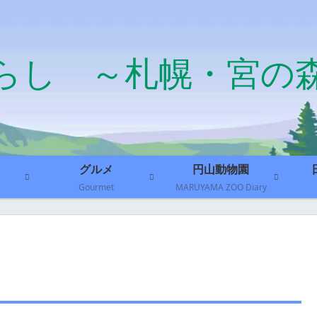
らし ～札幌・宮の
グルメ
円山動物園
Gourmet
MARUYAMA ZOO Diary