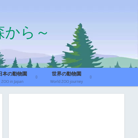
森から～
日本の動物園
世界の動物園
ZOO in Japan
World ZOO journey