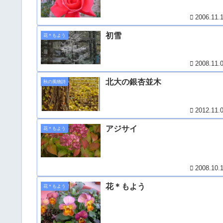
2006.11.
初雪
花＊もよう
2008.11.
北大の銀杏並木
秋の風物詩
2012.11.
アジサイ
花＊もよう
2008.10.
花＊もよう
花＊もよう