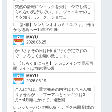
突然の訃報にショックを受け、今でも信じ
られない気持ちでいます。ジェイキナのこ
とを知り、ルーク、ショウ...
【訃報】シンリンオオカミ「ユウキ」 円山
から徳島へー15年の生涯
MAYU
2026.06.25
かづさまその日は円山に行く予定ですの
で、よろしくお願い致します。
【しろくまにっき】ララはメインで展示再
開 ライトは放飼場拡張
MAYU
2026.06.19
こんにちは。重大発表の内容はもちろん知
りませんが・・プーアルとヒナギクは3
月〜4月頭にかけて、複数回...
レッサーパンダ帳606 ヒナギク来園 馴致の