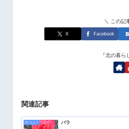
＼ この記
X
Facebook
『北の暮ら
関連記事
バラ
花＊もよう