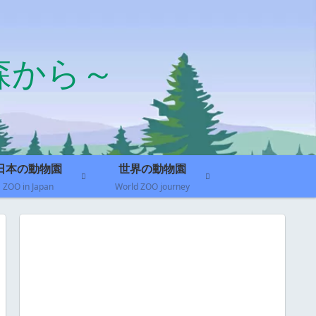
森から～
日本の動物園
世界の動物園
ZOO in Japan
World ZOO journey