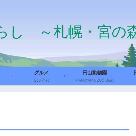
らし ～札幌・宮の
グルメ
円山動物園
Gourmet
MARUYAMA ZOO Diary