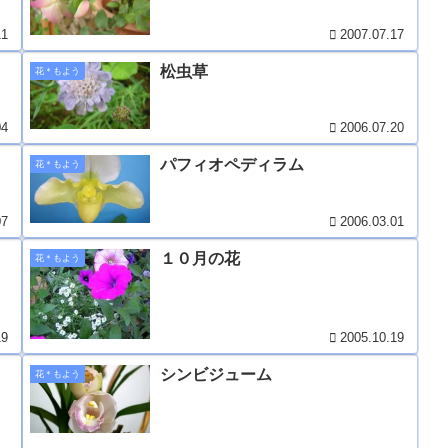
11
2007.07.17
松虫草
花＊もよう
04
2006.07.20
パフィオペディラム
花＊もよう
07
2006.03.01
１０月の花
花＊もよう
19
2005.10.19
シンビジューム
花＊もよう