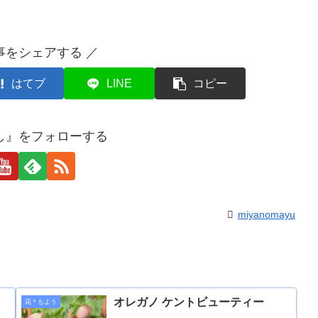
事をシェアする ／
はてブ
LINE
コピー
し』をフォローする
miyanomayu
オレガノ ケントビューティー
花＊もよう