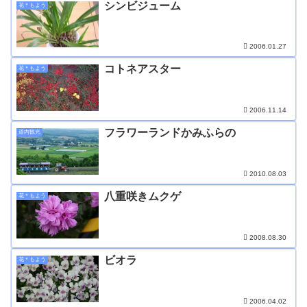
シンビジューム
花＊もよう
2006.01.27
コトネアスター
花＊もよう
2006.11.14
フラワーランドかみふらの
道内観光
2010.08.03
八重咲きムクゲ
花＊もよう
2008.08.30
ビオラ
花＊もよう
2006.04.02