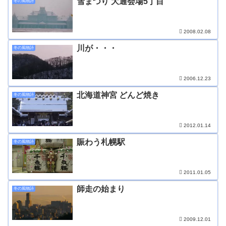
雪まつり 大通会場5丁目
冬の風物詩
2008.02.08
川が・・・
冬の風物詩
2006.12.23
北海道神宮 どんど焼き
冬の風物詩
2012.01.14
賑わう札幌駅
冬の風物詩
2011.01.05
師走の始まり
冬の風物詩
2009.12.01