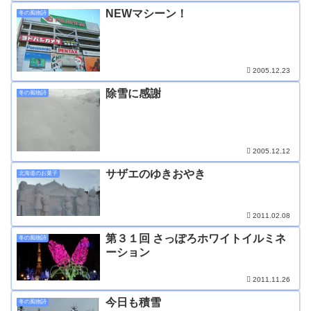
NEWマシーン！
冬の風物詩
2005.12.23
除雪に感謝
冬の風物詩
2005.12.12
サザエのゆきおやき
北海道のお菓子
2011.02.08
第３１回 さっぽろホワイトイルミネ
冬の風物詩
ーション
2011.11.26
今日も積雪
冬の風物詩