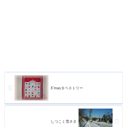
X’masタペストリー
しつこく雪ネタ