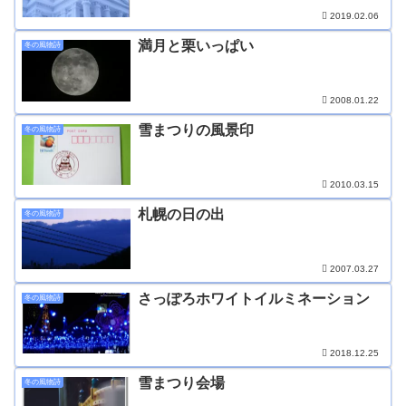
2019.02.06
満月と栗いっぱい
冬の風物詩
2008.01.22
雪まつりの風景印
冬の風物詩
2010.03.15
札幌の日の出
冬の風物詩
2007.03.27
さっぽろホワイトイルミネーション
冬の風物詩
2018.12.25
雪まつり会場
冬の風物詩