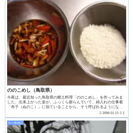
ののこめし（鳥取県）
今夜は、最近知った鳥取県の郷土料理「ののこめし」を作ってみま
した。出来上がった姿が、ふっくら膨らんでいて、綿入れの仕事着
「布子（ぬのこ）」に似ていることから、そう呼ばれるようにな
っ...
2006.01.13
2
冬の風物詩