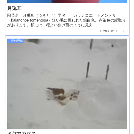
月兎耳
園芸名 月兎耳（つきとじ）学名 カランコエ トメントサ
（kalanchoe tomentosa）短い毛に覆われた銀白色、赤茶色の縁取り
があります。私には、程よい焦げ目のように見え...
2006.01.15
0
札幌の野鳥
ミヤマカケス