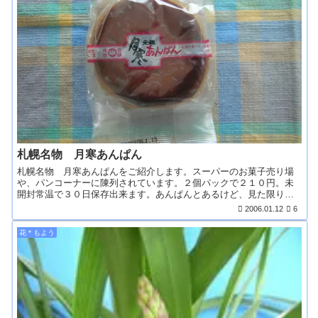
札幌名物 月寒あんぱん
札幌名物 月寒あんぱんをご紹介します。スーパーのお菓子売り場
や、パンコーナーに陳列されています。２個パックで２１０円。未
開封常温で３０日保存出来ます。あんぱんとあるけど、見た限り
お...
2006.01.12
6
花＊もよう