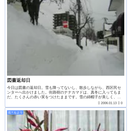
図書返却日
今日は図書の返却日。雪も降ってないし、散歩しながら、西区民セ
ンターへ出かけました。街路樹のナナカマドは、真冬に入ってもま
だ、たくさんの赤い実をつけたままです。雪の綿帽子が美しく、
ヒ...
2006.01.13
0
花＊もよう