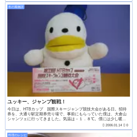
冬の風物詩
ユッキー、ジャンプ観戦！
今日は、HTBカップ 国際スキージャンプ競技大会がある日。招待
券を、大通り駅定期券売り場で、事前にもらっていた僕は、大倉山
シャンツェに行ってきました。気温は－１．８℃。僕には少し暖...
2006.01.14
0
料理のレシピ