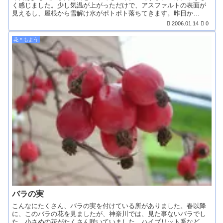
く感じました。少し気温が上がっただけで、アスファルトの表面が
見えるし、屋根から雪解け水がポトポト落ちてきます。昨日か
ら、...
2006.01.14
0
花＊もよう
バラの実
こんなにたくさん、バラの実を付けている所がありました。春以降
に、このバラの花を見ましたが、神奈川では、見た事ないバラでし
た。小さめの花がたくさん咲いていました。ハイブリット系など