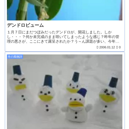
デンドロビューム
１月７日にまだつぼみだったデンドロが、開花しました。しか
し・・・？何か未完成のまま咲いてしまったような感じ？昨年の管
理の悪さが、ここにきて露呈されたか？う～ん課題が多い、今年の
私の...
2006.01.12
0
冬の風物詩