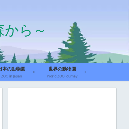
森から～
日本の動物園
世界の動物園
ZOO in Japan
World ZOO journey