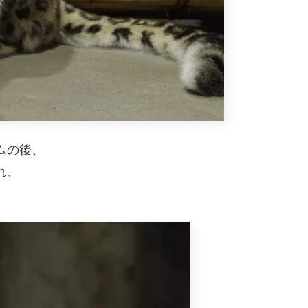
ムの後、
れ、
。