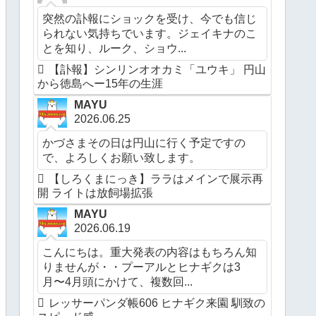
突然の訃報にショックを受け、今でも信じ
られない気持ちでいます。ジェイキナのこ
とを知り、ルーク、ショウ...
【訃報】シンリンオオカミ「ユウキ」 円山
から徳島へー15年の生涯
MAYU
2026.06.25
かづさまその日は円山に行く予定ですの
で、よろしくお願い致します。
【しろくまにっき】ララはメインで展示再
開 ライトは放飼場拡張
MAYU
2026.06.19
こんにちは。重大発表の内容はもちろん知
りませんが・・プーアルとヒナギクは3
月〜4月頭にかけて、複数回...
レッサーパンダ帳606 ヒナギク来園 馴致の