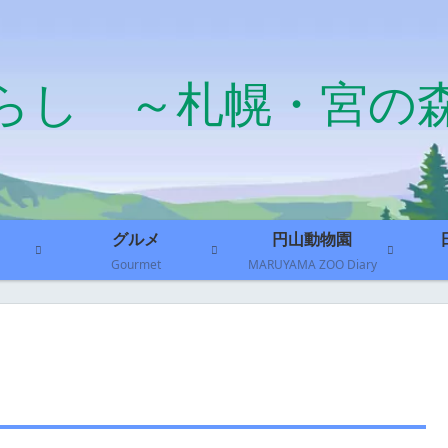
らし ～札幌・宮の
グルメ
円山動物園
Gourmet
MARUYAMA ZOO Diary