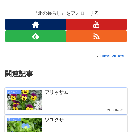
『北の暮らし』をフォローする
miyanomayu
関連記事
アリッサム
花＊もよう
2006.04.22
ツユクサ
花＊もよう