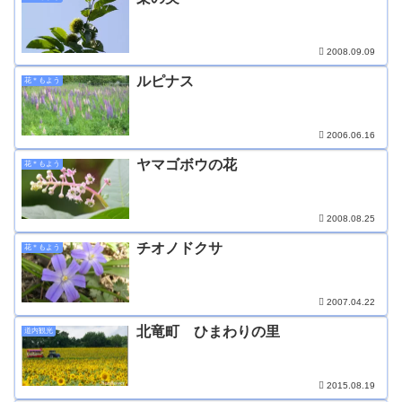
2008.09.09
ルピナス
花＊もよう
2006.06.16
ヤマゴボウの花
花＊もよう
2008.08.25
チオノドクサ
花＊もよう
2007.04.22
北竜町 ひまわりの里
道内観光
2015.08.19