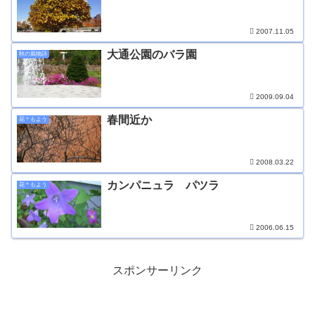
2007.11.05
大通公園のバラ園
秋の風物詩
2009.09.04
春間近か
花＊もよう
2008.03.22
カンパニュラ パツラ
花＊もよう
2006.06.15
スポンサーリンク