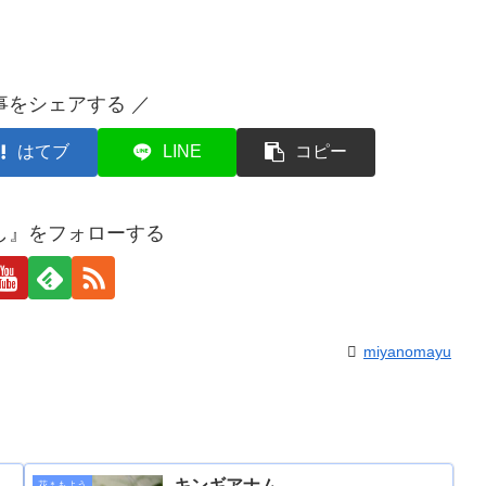
事をシェアする ／
はてブ
LINE
コピー
し』をフォローする
miyanomayu
キンギアナム
花＊もよう