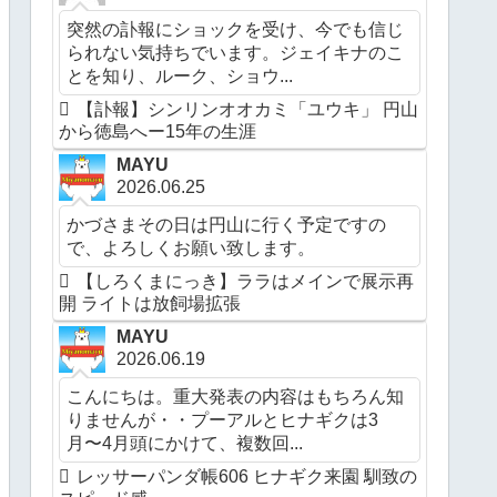
突然の訃報にショックを受け、今でも信じ
られない気持ちでいます。ジェイキナのこ
とを知り、ルーク、ショウ...
【訃報】シンリンオオカミ「ユウキ」 円山
から徳島へー15年の生涯
MAYU
2026.06.25
かづさまその日は円山に行く予定ですの
で、よろしくお願い致します。
【しろくまにっき】ララはメインで展示再
開 ライトは放飼場拡張
MAYU
2026.06.19
こんにちは。重大発表の内容はもちろん知
りませんが・・プーアルとヒナギクは3
月〜4月頭にかけて、複数回...
レッサーパンダ帳606 ヒナギク来園 馴致の