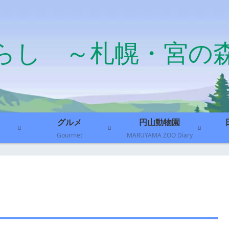
らし ～札幌・宮の
グルメ
円山動物園
Gourmet
MARUYAMA ZOO Diary