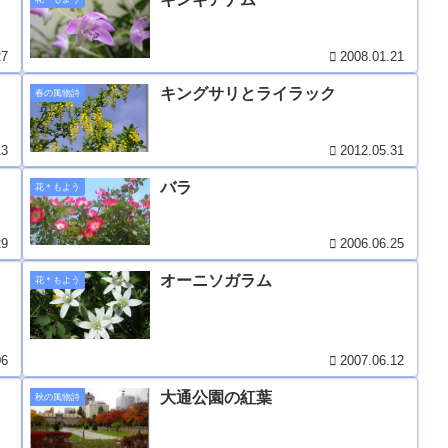
27
2008.01.21
キングサリとライラック
春の風物詩
13
2012.05.31
バラ
花＊もよう
29
2006.06.25
オーニソガラム
花＊もよう
06
2007.06.12
大通公園の紅葉
秋の風物詩