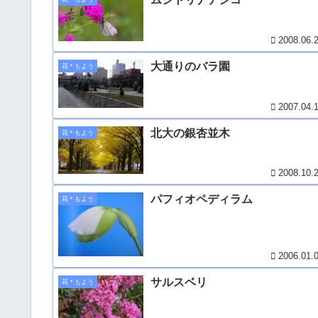
2008.06.
大通りのバラ園
花＊もよう
2007.04.
北大の銀杏並木
花＊もよう
2008.10.
パフィオペディラム
花＊もよう
2006.01.
サルスベリ
花＊もよう