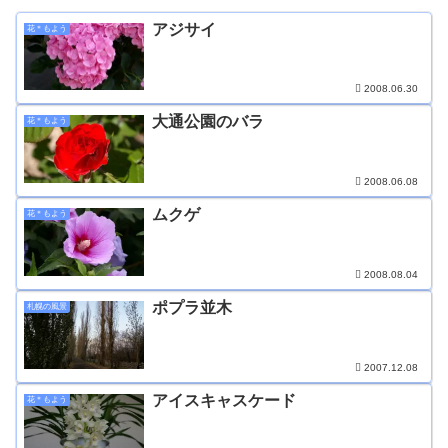
アジサイ
花＊もよう
2008.06.30
大通公園のバラ
花＊もよう
2008.06.08
ムクゲ
花＊もよう
2008.08.04
ポプラ並木
札幌の風景
2007.12.08
アイスキャスケード
花＊もよう