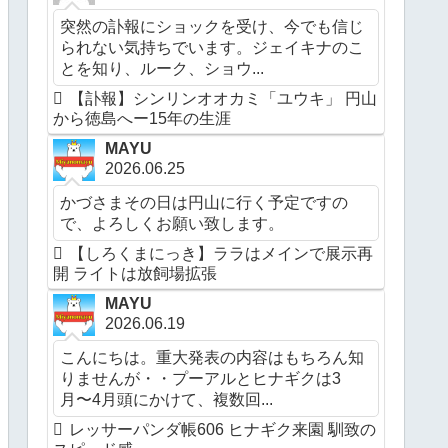
突然の訃報にショックを受け、今でも信じ
られない気持ちでいます。ジェイキナのこ
とを知り、ルーク、ショウ...
【訃報】シンリンオオカミ「ユウキ」 円山
から徳島へー15年の生涯
MAYU
2026.06.25
かづさまその日は円山に行く予定ですの
で、よろしくお願い致します。
【しろくまにっき】ララはメインで展示再
開 ライトは放飼場拡張
MAYU
2026.06.19
こんにちは。重大発表の内容はもちろん知
りませんが・・プーアルとヒナギクは3
月〜4月頭にかけて、複数回...
レッサーパンダ帳606 ヒナギク来園 馴致の