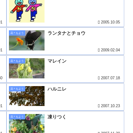
01
2005.10.05
ランタナとチョウ
花＊もよう
01
2009.02.04
マレイン
花＊もよう
30
2007.07.18
ハルニレ
花＊もよう
01
2007.10.23
凍りつく
花＊もよう