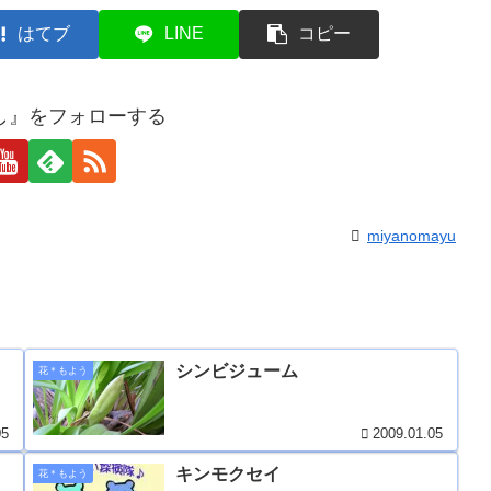
はてブ
LINE
コピー
し』をフォローする
miyanomayu
シンビジューム
花＊もよう
05
2009.01.05
キンモクセイ
花＊もよう