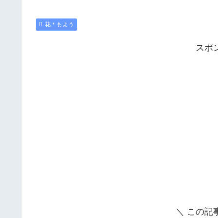
花＊もよう
スポ
＼ この記