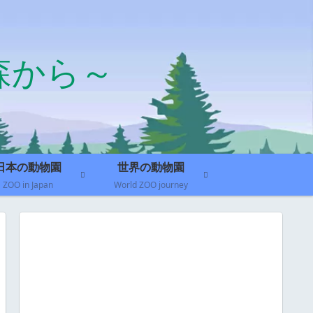
森から～
日本の動物園
世界の動物園
ZOO in Japan
World ZOO journey