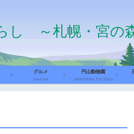
らし ～札幌・宮の
グルメ
円山動物園
Gourmet
MARUYAMA ZOO Diary