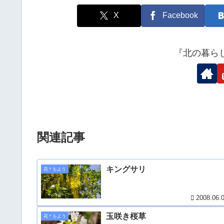
X
Facebook
『北の暮ら
関連記事
キングサリ
花＊もよう
2008.06.
玉咲き桜草
花＊もよう