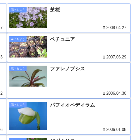
芝桜
花＊もよう
07
2008.04.27
ペチュニア
花＊もよう
03
2007.06.29
ファレノプシス
花＊もよう
22
2006.04.30
パフィオペディラム
花＊もよう
06
2006.01.08