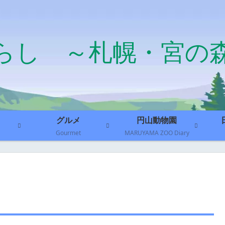
らし ～札幌・宮の
グルメ
円山動物園
Gourmet
MARUYAMA ZOO Diary