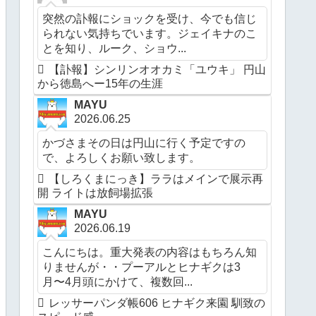
突然の訃報にショックを受け、今でも信じ
られない気持ちでいます。ジェイキナのこ
とを知り、ルーク、ショウ...
【訃報】シンリンオオカミ「ユウキ」 円山
から徳島へー15年の生涯
MAYU
2026.06.25
かづさまその日は円山に行く予定ですの
で、よろしくお願い致します。
【しろくまにっき】ララはメインで展示再
開 ライトは放飼場拡張
MAYU
2026.06.19
こんにちは。重大発表の内容はもちろん知
りませんが・・プーアルとヒナギクは3
月〜4月頭にかけて、複数回...
レッサーパンダ帳606 ヒナギク来園 馴致の