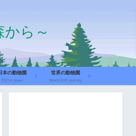
森から～
日本の動物園
世界の動物園
ZOO in Japan
World ZOO journey